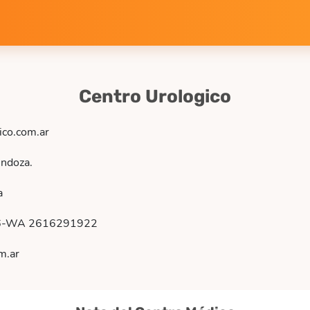
Centro Urologico
ico.com.ar
ndoza.
a
6-WA 2616291922
m.ar