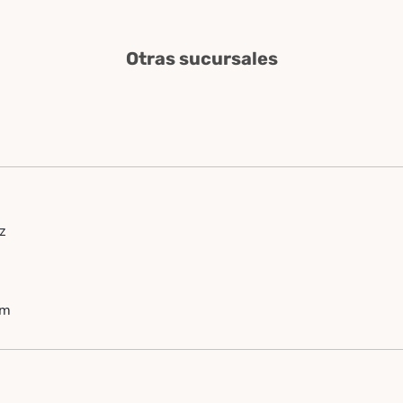
Otras sucursales
z
om