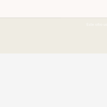
Este sitio u
¡Ayudanos a mejorar!