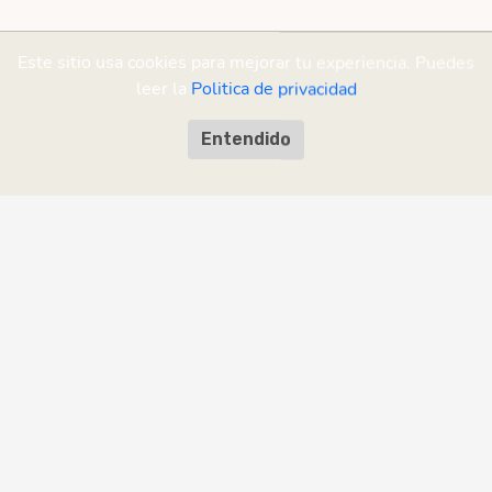
Este sitio usa cookies para mejorar tu experiencia. Puedes
leer la
Politica de privacidad
Entendido
¡Ayudanos a mejorar!
¿Encontraste un error o tenés una
sugerencia?