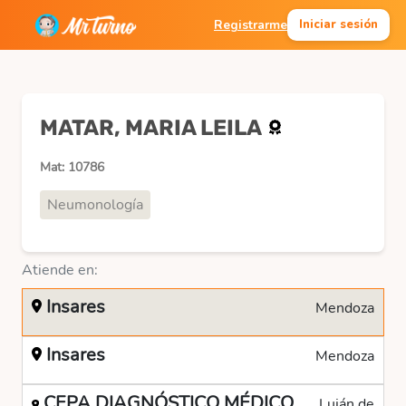
Registrarme
Iniciar sesión
MATAR, MARIA LEILA
Mat: 10786
Neumonología
Atiende en:
Insares
Mendoza
Insares
Mendoza
CEPA DIAGNÓSTICO MÉDICO
Luján de