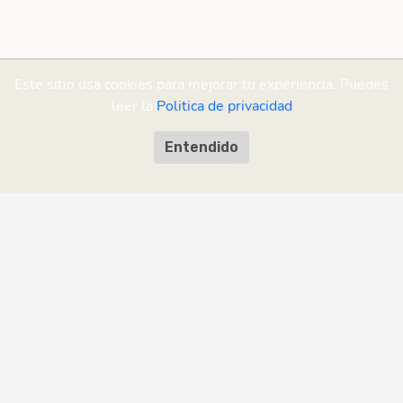
Este sitio usa cookies para mejorar tu experiencia. Puedes
leer la
Politica de privacidad
Entendido
MrTurno es parte de la Plataforma RAS
Diseñado en Mendoza, Argentina. Todos los derechos reservados |
RAS
Rent a Soft SA
Política de privacidad
·
Términos y condiciones