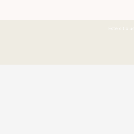
Este sitio u
¡Ayudanos a mejorar!