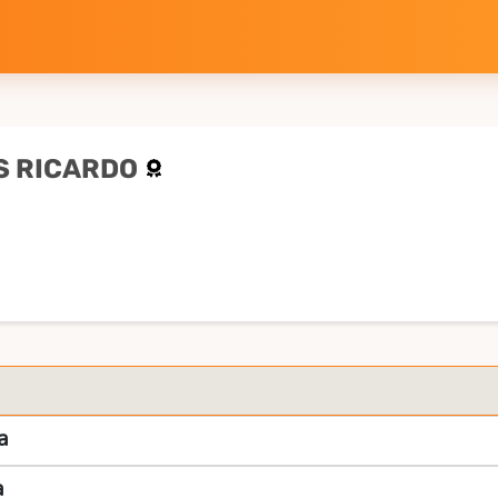
S RICARDO
a
a