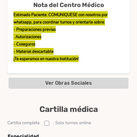
Nota del Centro Médico
Estimado Paciente: COMUNIQUESE con nosotros por
whatsapp, para coordinar turnos y orientarle sobre:
- Preparaciones previas
. Autorizaciones
- Coseguros
- Material descartable
¡Te esperamos en nuestra Institución!
Ver Obras Sociales
Cartilla médica
Cartilla completa
Solo turnos online
Especialidad