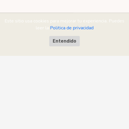
Este sitio usa cookies para mejorar tu experiencia. Puedes
leer la
Politica de privacidad
Entendido
¡Ayudanos a mejorar!
¿Encontraste un error o tenés una