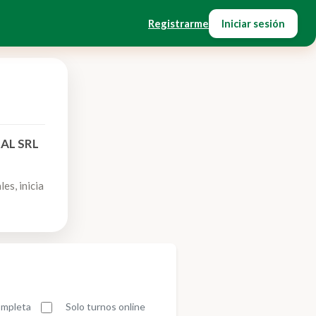
Registrarme
Iniciar sesión
RAL SRL
es, inicia
completa
Solo turnos online