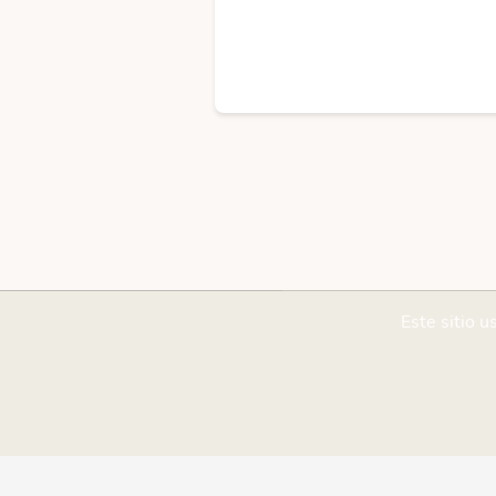
Este sitio u