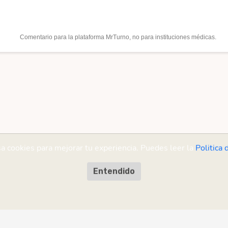
Comentario para la plataforma MrTurno, no para instituciones médicas.
sa cookies para mejorar tu experiencia. Puedes leer la
Politica 
Entendido