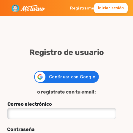
Registrarme
Iniciar sesión
Registro de usuario
o registrate con tu email:
Correo electrónico
Contraseña