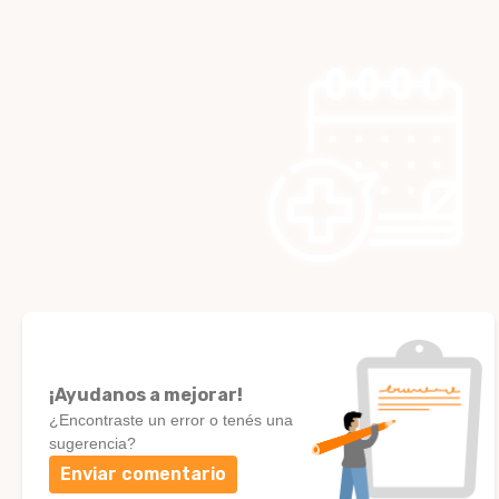
¡Ayudanos a mejorar!
¿Encontraste un error o tenés una
sugerencia?
Enviar comentario