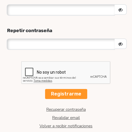
Repetir contraseña
Registrarme
Recuperar contraseña
Revalidar email
Volver a recibir notificaciones