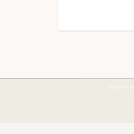
Este sitio u