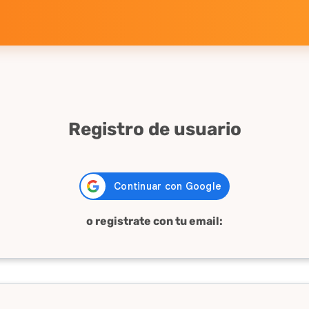
Registro de usuario
o registrate con tu email: