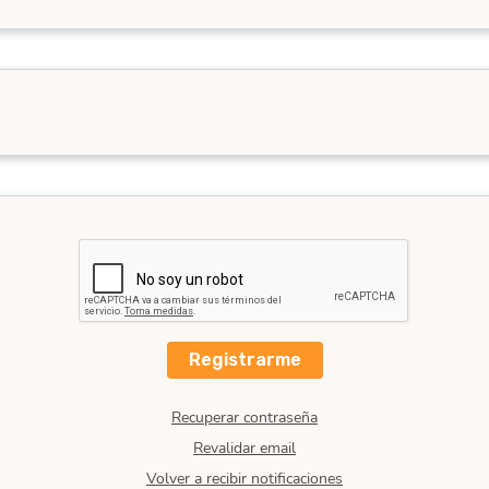
Registrarme
Recuperar contraseña
Revalidar email
Volver a recibir notificaciones