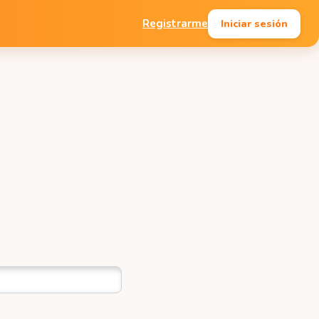
Iniciar sesión
Registrarme