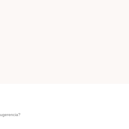
sugerencia?