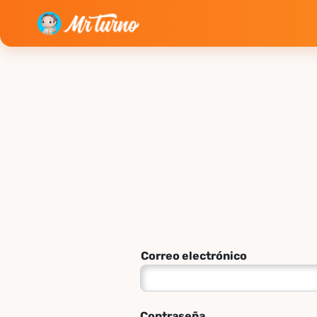
Correo electrónico
Contraseña