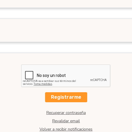
Registrarme
Recuperar contraseña
Revalidar email
Volver a recibir notificaciones