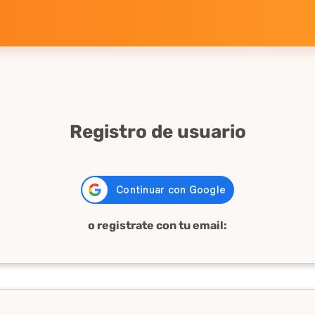
Registro de usuario
o registrate con tu email: