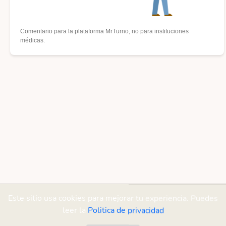
Comentario para la plataforma MrTurno, no para instituciones
médicas.
Este sitio usa cookies para mejorar tu experiencia. Puedes
leer la
Politica de privacidad