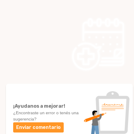
¡Ayudanos a mejorar!
¿Encontraste un error o tenés una
sugerencia?
Enviar comentario