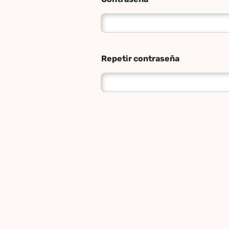
Repetir contraseña