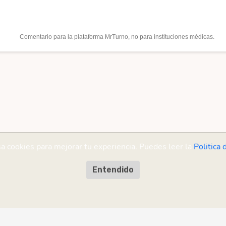
Comentario para la plataforma MrTurno, no para instituciones médicas.
sa cookies para mejorar tu experiencia. Puedes leer la
Politica 
Entendido