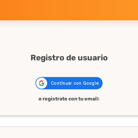
Registro de usuario
o registrate con tu email: