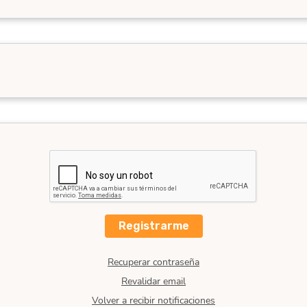
Registrarme
Recuperar contraseña
Revalidar email
Volver a recibir notificaciones