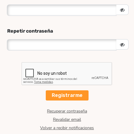
Repetir contraseña
Registrarme
Recuperar contraseña
Revalidar email
Volver a recibir notificaciones