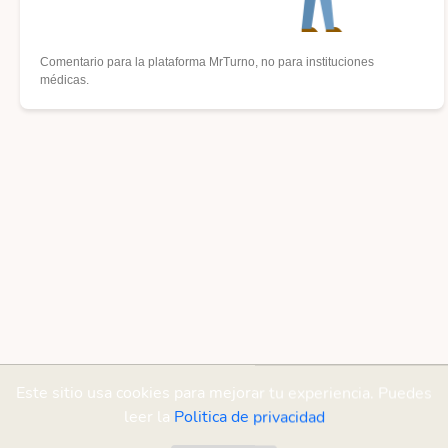
Comentario para la plataforma MrTurno, no para instituciones
médicas.
Este sitio usa cookies para mejorar tu experiencia. Puedes
leer la
Politica de privacidad