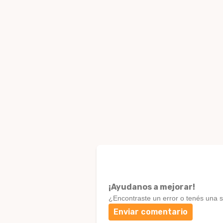
¡Ayudanos a mejorar!
¿Encontraste un error o tenés una 
Enviar comentario