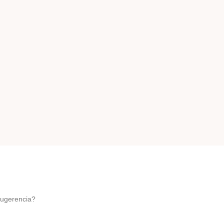
sugerencia?