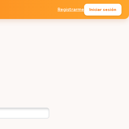
Iniciar sesión
Registrarme