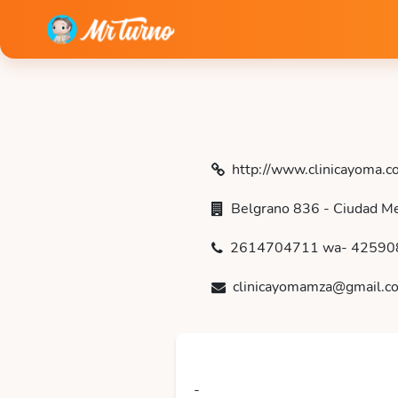
http://www.clinicayoma.c
Belgrano 836 - Ciudad M
2614704711 wa- 42590
clinicayomamza@gmail.c
-