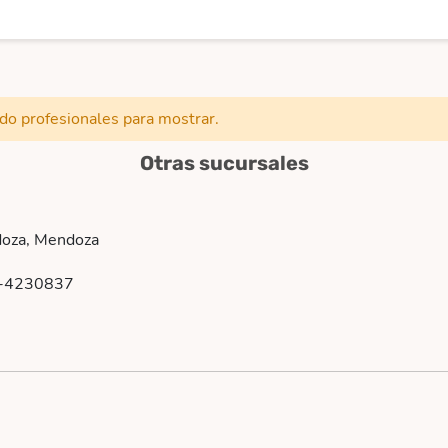
ado profesionales para mostrar.
Otras sucursales
doza, Mendoza
-4230837