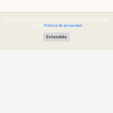
Este sitio usa cookies para mejorar tu experiencia. Puedes
leer la
Politica de privacidad
Entendido
¡Ayudanos a mejorar!
¿Encontraste un error o tenés una