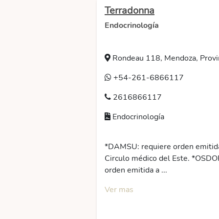
Terradonna
Endocrinología
Rondeau 118, Mendoza, Provin
+54-261-6866117
2616866117
Endocrinología
*DAMSU: requiere orden emitida
Circulo médico del Este. *OSDO
orden emitida a ...
Ver mas