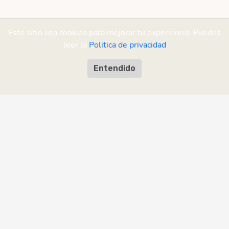
Este sitio usa cookies para mejorar tu experiencia. Puedes
leer la
Politica de privacidad
Entendido
¡Ayudanos a mejorar!
¿Encontraste un error o tenés una
sugerencia?