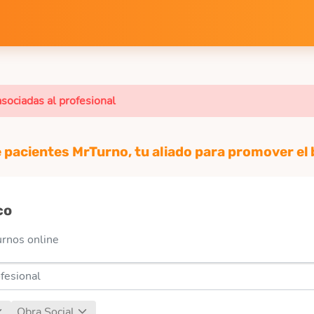
sociadas al profesional
e pacientes MrTurno, tu aliado para promover el b
co
urnos online
Obra Social