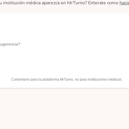
u institución médica aparezca en MrTurno? Enterate como
haci
sugerencia?
Comentario para la plataforma MrTurno, no para instituciones médicas.