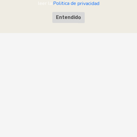
leer la
Politica de privacidad
Entendido
¡Ayudanos a mejorar!
¿Encontraste un error o tenés una
sugerencia?
Enviar comentario