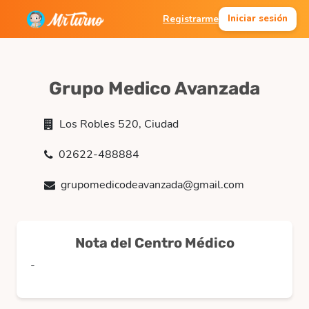
Registrarme
Iniciar sesión
Grupo Medico Avanzada
Los Robles 520, Ciudad
02622-488884
grupomedicodeavanzada@gmail.com
Nota del Centro Médico
-