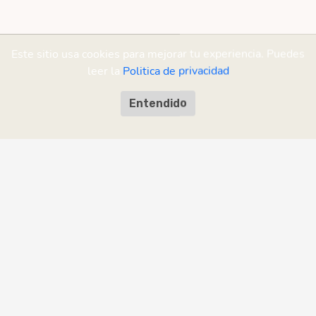
Este sitio usa cookies para mejorar tu experiencia. Puedes
leer la
Politica de privacidad
Entendido
¡Ayudanos a mejorar!
¿Encontraste un error o tenés una