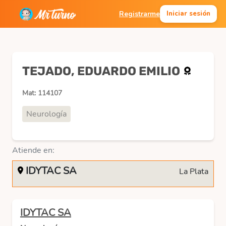
Registrarme
Iniciar sesión
TEJADO, EDUARDO EMILIO
Mat: 114107
Neurología
Atiende en:
IDYTAC SA
La Plata
IDYTAC SA