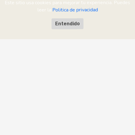
Este sitio usa cookies para mejorar tu experiencia. Puedes
leer la
Politica de privacidad
Entendido
¡Ayudanos a mejorar!
¿Encontraste un error o tenés una
sugerencia?
Enviar comentario